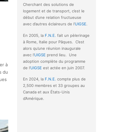
Cherchant des solutions de
logement et de transport, c’est le
début d’une relation fructueuse
avec d’autres éclaireurs de l’
UIGSE
.
En 2005, la
F.N.E.
fait un pèlerinage
à Rome, Italie pour Pâques. C’est
alors qu’une réunion inaugurale
avec l’
UIGSE
prend lieu. Une
adoption complète du programme
er à
de l’
UIGSE
est actée en juin 2007.
s du
En 2024, la
F.N.E.
compte plus de
ques
2,500 membres et 33 groupes au
Canada et aux États-Unis
d’Amérique.
e