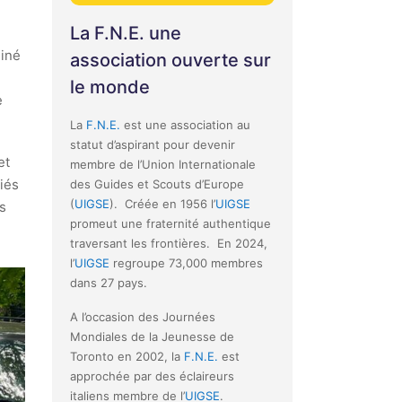
La F.N.E. une
giné
association ouverte sur
le monde
e
La
F.N.E.
est une association au
statut d’aspirant pour devenir
et
membre de l’Union Internationale
tiés
des Guides et Scouts d’Europe
(
UIGSE
). Créée en 1956 l’
UIGSE
s
promeut une fraternité authentique
traversant les frontières. En 2024,
l’
UIGSE
regroupe 73,000 membres
dans 27 pays.
A l’occasion des Journées
Mondiales de la Jeunesse de
Toronto en 2002, la
F.N.E.
est
approchée par des éclaireurs
italiens membre de l’
UIGSE
.