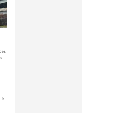
 des
es
tir
e