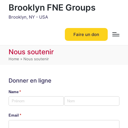
Brooklyn FNE Groups
Brooklyn, NY - USA
Faire un don
Nous soutenir
Home
»
Nous soutenir
Donner en ligne
Name
(requis)
*
Email
(requis)
*