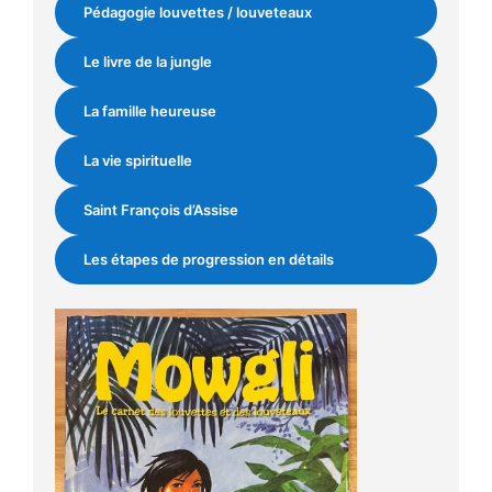
Pédagogie louvettes / louveteaux
Le livre de la jungle
La famille heureuse
La vie spirituelle
Saint François d’Assise
Les étapes de progression en détails